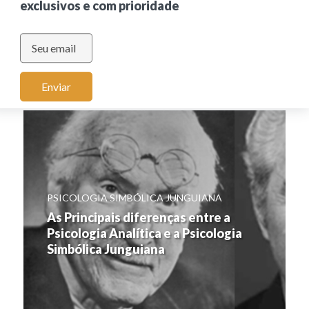
exclusivos e com prioridade
Todos
Destaque
Posts
Psicologia Simbólica Junguiana
Surpreendente
Textos
Todos
Videos
Enviar
PSICOLOGIA SIMBÓLICA JUNGUIANA
As Principais diferenças entre a
Psicologia Analítica e a Psicologia
Simbólica Junguiana