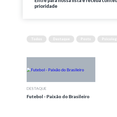
Entre para nossa lista e receba conte
prioridade
Todos
Destaque
Posts
Psicolog
DESTAQUE
Futebol - Paixão do Brasileiro