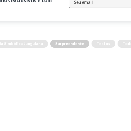
údos exclusivos e com
ia Simbólica Junguiana
Surpreendente
Textos
Tod