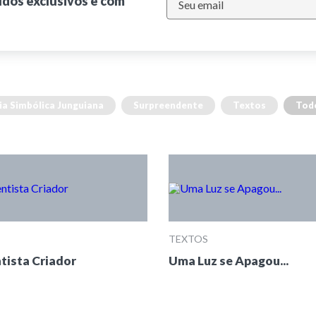
údos exclusivos e com
ia Simbólica Junguiana
Surpreendente
Textos
Tod
TEXTOS
tista Criador
Uma Luz se Apagou...