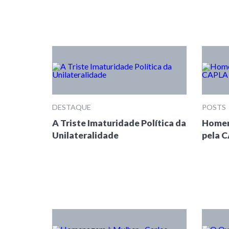
DESTAQUE
POSTS
A Triste Imaturidade Política da
Homen
Unilateralidade
pela 