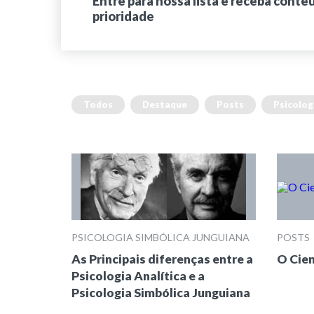
Entre para nossa lista e receba conte
prioridade
Todos
Destaque
Posts
Psicolog
PSICOLOGIA SIMBÓLICA JUNGUIANA
POSTS
As Principais diferenças entre a
O Cien
Psicologia Analítica e a
Psicologia Simbólica Junguiana