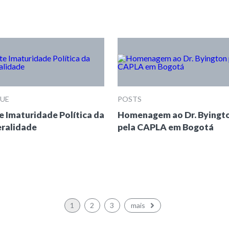
UE
POSTS
e Imaturidade Política da
Homenagem ao Dr. Byingt
eralidade
pela CAPLA em Bogotá
1
2
3
mais