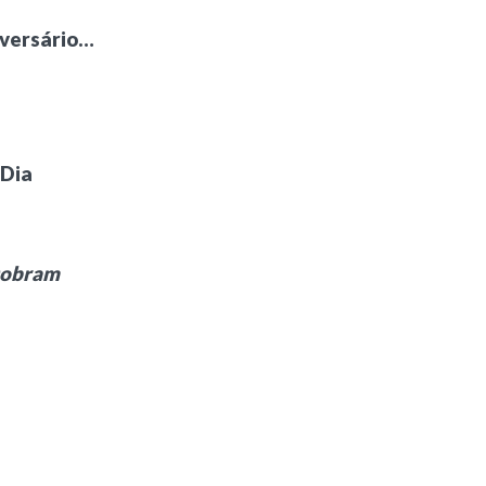
iversário…
 Dia
Dobram