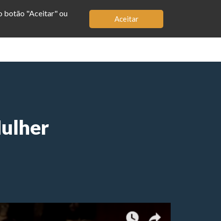
no botão "Aceitar" ou
Aceitar
MBRO
LOJA
APP
BIOGRAFIA
ulher