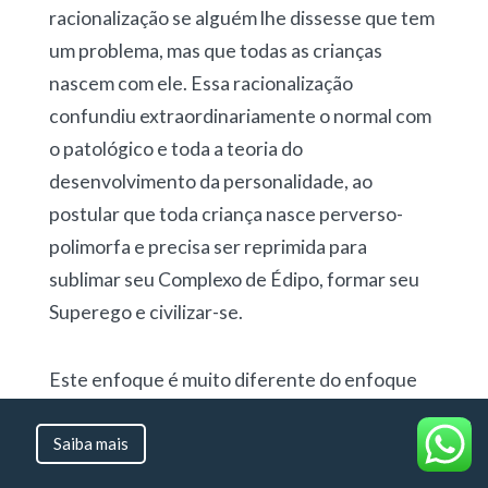
racionalização se alguém lhe dissesse que tem
um problema, mas que todas as crianças
nascem com ele. Essa racionalização
confundiu extraordinariamente o normal com
o patológico e toda a teoria do
desenvolvimento da personalidade, ao
postular que toda criança nasce perverso-
polimorfa e precisa ser reprimida para
sublimar seu Complexo de Édipo, formar seu
Superego e civilizar-se.
Este enfoque é muito diferente do enfoque
arquetípico, que percebe a função
estruturante do complexo parental com
Saiba mais
infinitas vivências de relacionamento entre