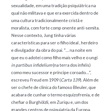
sexualidade, em uma tradição psiquiátrica na
qual não militava e que era exercida dentro de
uma cultura tradicionalmente cristã e
moralista, com forte comp onente anti-semita.
Nesse contexto, Jung tinha várias
características para ser o filho ideal , herdeiro
e divulgador da obra do pai. “… na noite em
que eu o adotei como filho mais velho e o ungi
in partibus infidelium
(na terra dos infiéis)
como meu sucessor e príncipe coroado…”,
escreveu Freud em 1909 (
Carta 139
). Além de
ser o chefe de clinica do famoso Bleuler, que
acabara de cunhar o termo esquizofrenia, e de
chefiar o Burghölzli, em Zuriqu e, um dos
grandes centros de psiquiatria da Europa,