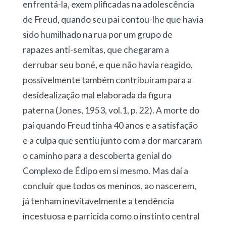
enfrentá-la, exem plificadas na adolescência
de Freud, quando seu pai contou-lhe que havia
sido humilhado na rua por um grupo de
rapazes anti-semitas, que chegaram a
derrubar seu boné, e que não havia reagido,
possivelmente também contribuíram para a
desidealização mal elaborada da figura
paterna (Jones, 1953, vol.1, p. 22). A morte do
pai quando Freud tinha 40 anos e a satisfação
e a culpa que sentiu junto com a dor marcaram
o caminho para a descoberta genial do
Complexo de Édipo em si mesmo. Mas daí a
concluir que todos os meninos, ao nascerem,
já tenham inevitavelmente a tendência
incestuosa e parricida como o instinto central