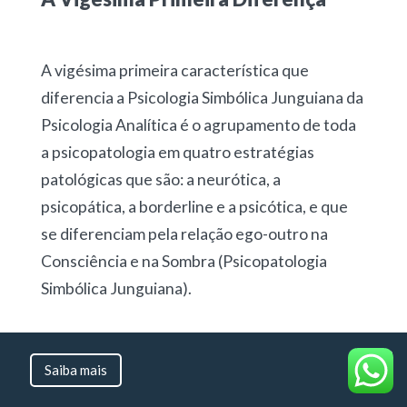
A vigésima primeira característica que
diferencia a Psicologia Simbólica Junguiana da
Psicologia Analítica é o agrupamento de toda
a psicopatologia em quatro estratégias
patológicas que são: a neurótica, a
psicopática, a borderline e a psicótica, e que
se diferenciam pela relação ego-outro na
Consciência e na Sombra (Psicopatologia
Simbólica Junguiana).
Na estratégia neurótica, a Sombra se expressa
inconscientemente e sua atuação traz culpa e
Saiba mais
arrependimento.