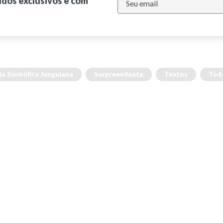
údos exclusivos e com
ia Simbólica Junguiana
Surpreendente
Textos
Tod