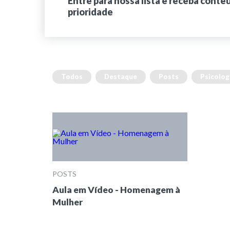
Entre para nossa lista e receba conte
prioridade
Todos
Destaque
Posts
Psicolog
POSTS
Aula em Vídeo - Homenagem à
Mulher