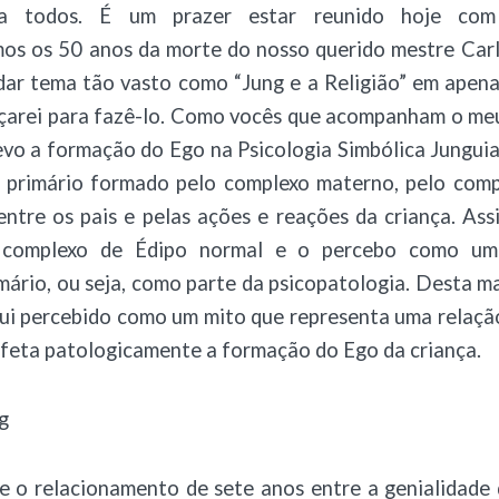
a todos. É um prazer estar reunido hoje com
s os 50 anos da morte do nosso querido mestre Carl
rdar tema tão vasto como “Jung e a Religião” em apen
çarei para fazê-lo. Como vocês que acompanham o m
vo a formação do Ego na Psicologia Simbólica Junguia
 primário formado pelo complexo materno, pelo comp
entre os pais e pelas ações e reações da criança. As
 complexo de Édipo normal e o percebo como um
mário, ou seja, como parte da psicopatologia. Desta m
ui percebido como um mito que representa uma relação
afeta patologicamente a formação do Ego da criança.
e o relacionamento de sete anos entre a genialidade 