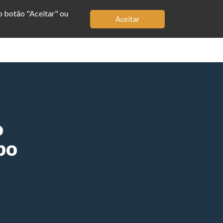
no botão "Aceitar" ou
Aceitar
MBRO
LOJA
APP
BIOGRAFIA
o
po