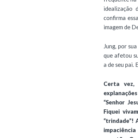
idealização 
confirma ess
imagem de Deu
Jung, por sua
que afetou su
a de seu pai.
Certa vez,
explanações
“Senhor Jes
Fiquei viva
“trindade”! 
impaciência