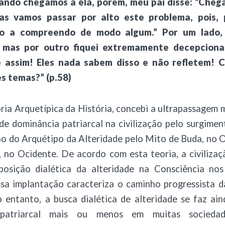
ando chegamos a ela, porém, meu pai disse: “Cheg
as vamos passar por alto este problema, pois, 
o a compreendo de modo algum.” Por um lado, 
, mas por outro fiquei extremamente decepciona
é assim! Eles nada sabem disso e não refletem! 
s temas?” (p.58)
ia Arquetípica da História, concebi a ultrapassagem 
de dominância patriarcal na civilização pelo surgimen
o do Arquétipo da Alteridade pelo Mito de Buda, no O
, no Ocidente. De acordo com esta teoria, a civiliza
posição dialética da alteridade na Consciência nos
ssa implantação caracteriza o caminho progressista d
 entanto, a busca dialética de alteridade se faz ai
patriarcal mais ou menos em muitas sociedade