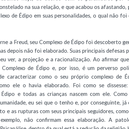
nstelado na sua relação, e que acabou os afastando, 
lexo de Édipo em suas personalidades, o qual não foi
rne a Freud, seu Complexo de Édipo foi descoberto ge
mas depois não foi elaborado. Suas principais defesas 
eu ver, a projeção e a racionalização. Ao afirmar qu
Complexo de Édipo e, por isso, é um perverso pol
de caracterizar como o seu próprio complexo de É
omo ele o havia elaborado. Foi como se dissesse:
 Édipo e todas as crianças nascem com ele. Com
umanidade, eu sei que o tenho e, por conseguinte, já 
o e as rupturas com seus principais seguidores, como
 exemplo, não confirmam essa elaboração. A patol
Psicanálise, dentro da qual está a redução da religião 