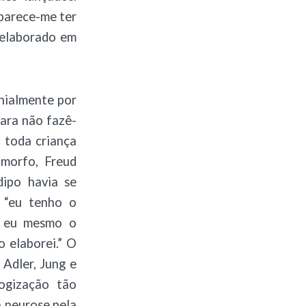
parece-me ter
 elaborado em
nialmente por
para não fazê-
e toda criança
imorfo, Freud
dipo havia se
 “eu tenho o
o eu mesmo o
o elaborei.” O
 Adler, Jung e
ogização tão
à neurose pela