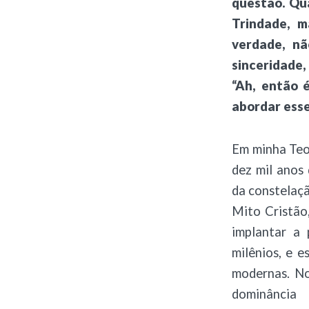
questão. Qu
Trindade, m
verdade, nã
sinceridade
“Ah, então 
abordar esse
Em minha Teor
dez mil anos 
da constelaçã
Mito Cristão
implantar a 
milênios, e e
modernas. No
dominância 