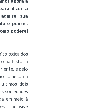
amos agora à
para dizer a
admirei sua
do e pensei:
Como poderei
mitológica dos
to na história
riente, e pelo
ção começou a
 últimos dois
as sociedades
nda em meio à
s, inclusive