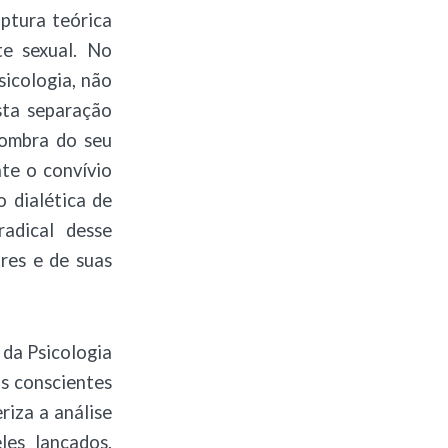
uptura teórica
te sexual. No
sicologia, não
sta separação
 Sombra do seu
te o convívio
 dialética de
radical desse
res e de suas
 da Psicologia
s conscientes
riza a análise
es lançados.