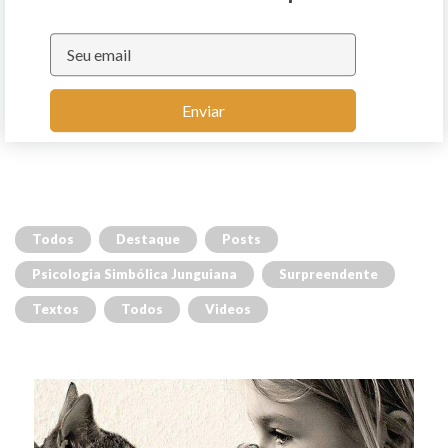
Enviar
Todos
Destaque
Posts
Psicologia Simbólica Junguiana
Surpreendente
Textos
Todos
Videos