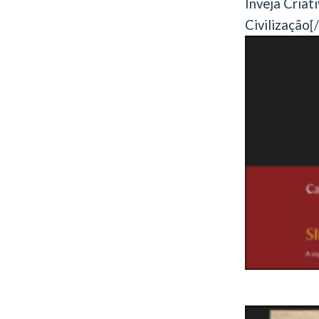
Inveja Criat
Civilização
[