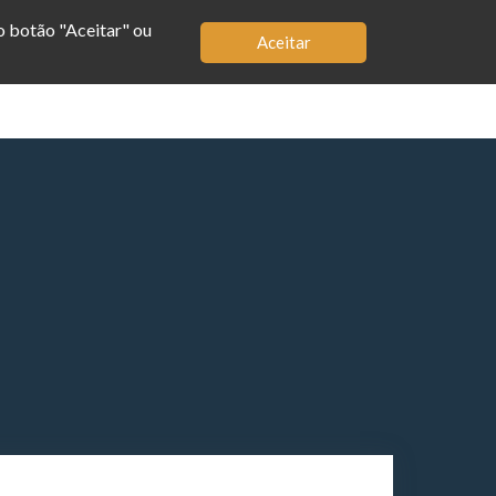
no botão "Aceitar" ou
Aceitar
MBRO
LOJA
APP
BIOGRAFIA