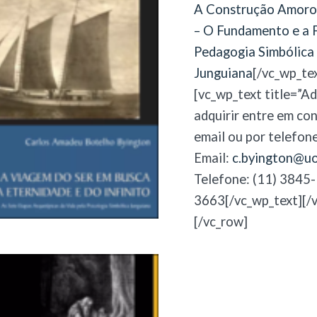
A Construção Amoro
– O Fundamento e a F
Pedagogia Simbólica
Junguiana
[/vc_wp_te
[vc_wp_text title=”Ad
adquirir entre em co
email ou por telefone
Email:
c.byington@uo
Telefone: (11) 3845-
3663[/vc_wp_text][/
[/vc_row]