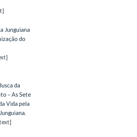
t]
ca Junguiana
nização do
xt]
Busca da
ito – As Sete
da Vida pela
 Junguiana.
text]