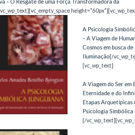
iva – O Resgate de uma Força Transformadora da
/vc_wp_text][vc_empty_space height=”60px”][vc_wp_tex
A Psicologia Simbóli
– A Viagem de Huma
Cosmos em busca de
Iluminação
[/vc_wp_te
[vc_wp_text]
A Viagem do Ser em 
Eternidade e do Infin
Etapas Arquetípicas 
Psicologia Simbólica
[/vc_wp_text][vc_wp_