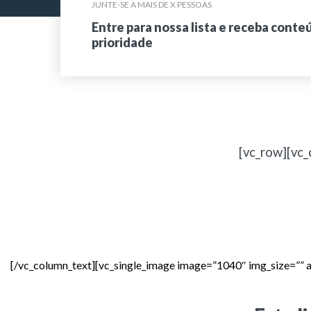
JUNTE-SE A MAIS DE X PESSOAS
Entre para nossa lista e receba conte
prioridade
[vc_row][vc_
[/vc_column_text][vc_single_image image=”1040″ img_size=”” 