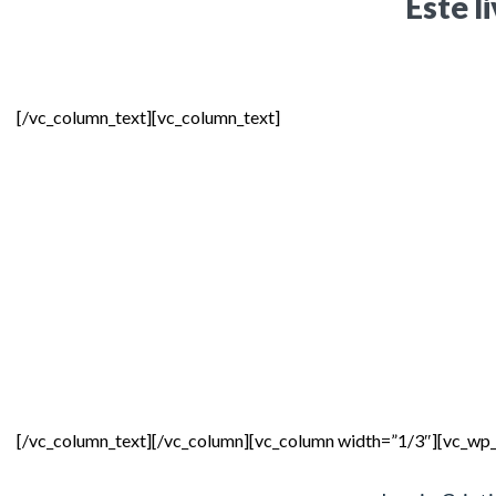
Este l
[/vc_column_text][vc_column_text]
[/vc_column_text][/vc_column][vc_column width=”1/3″][vc_wp_