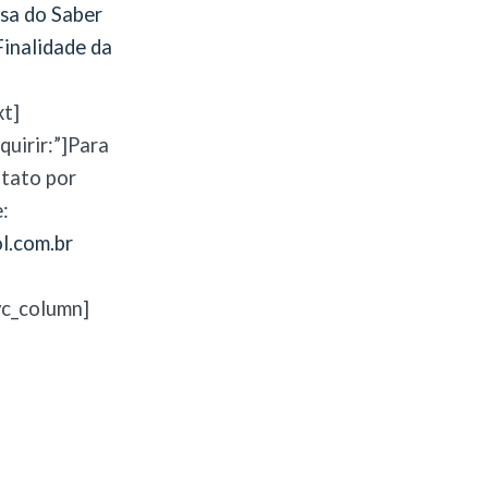
sa do Saber
inalidade da
xt]
quirir:”]Para
ntato por
:
l.com.br
vc_column]