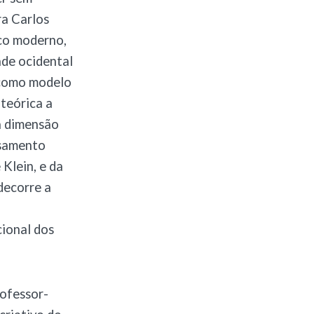
ra Carlos
ico moderno,
ade ocidental
 como modelo
teórica a
a dimensão
nsamento
 Klein, e da
decorre a
ional dos
ofessor-