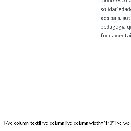
aluno-escola
solidariedad
aos pais, au
pedagogia qu
fundamentais
[/vc_column_text][/vc_column][vc_column width=”1/3″][vc_wp_