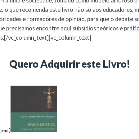
-família e sociedade, tomado como modelo amoroso e 
e, o que recomenda este livro não só aos educadores,
toridades e formadores de opinião, para que o debate s
e precisamos encontre aqui subsídios teóricos e práti
.[/vc_column_text][vc_column_text]
Quero Adquirir este Livro!
text]