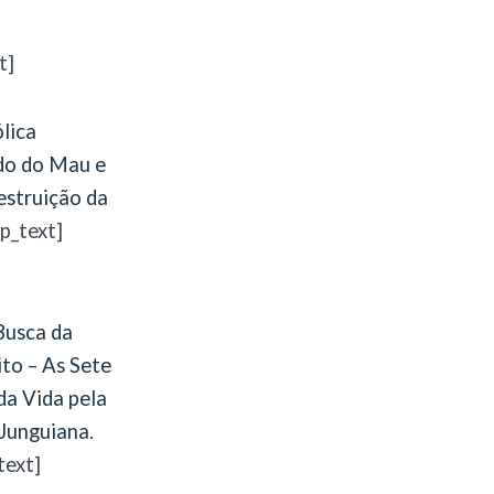
t]
lica
do do Mau e
struição da
p_text]
Busca da
ito – As Sete
da Vida pela
 Junguiana.
text]