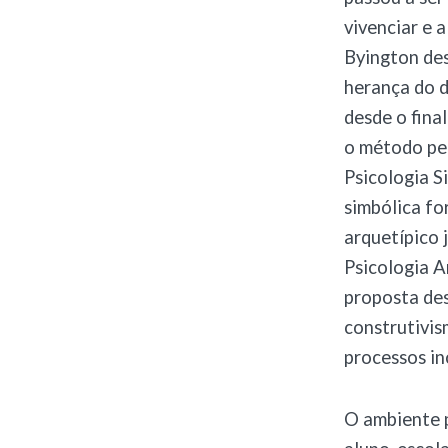
vivenciar e 
Byington des
herança do d
desde o fina
o método pel
Psicologia S
simbólica fo
arquetípico j
Psicologia A
proposta des
construtivis
processos in
O ambiente p