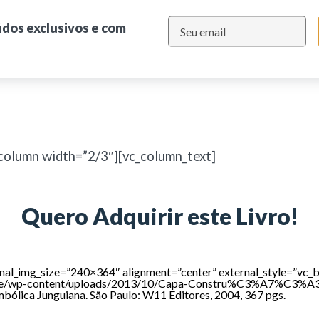
údos exclusivos e com
column width=”2/3″][vc_column_text]
Quero Adquirir este Livro!
ernal_img_size=”240×364″ alignment=”center” external_style=”vc
r/site/wp-content/uploads/2013/10/Capa-Constru%C3%A7%C3
bólica Junguiana. São Paulo: W11 Editores, 2004, 367 pgs.