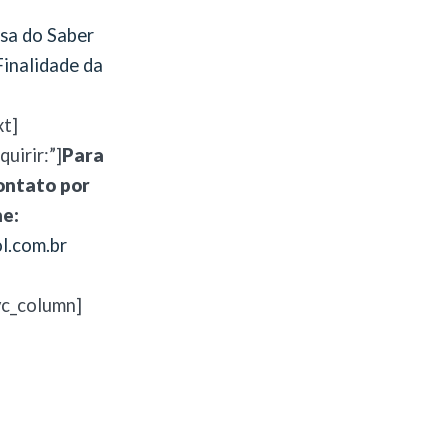
sa do Saber
inalidade da
xt]
uirir:”]
Para
ontato por
ne:
l.com.br
vc_column]