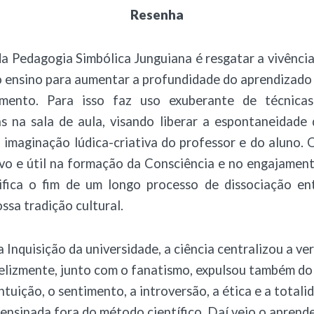
Resenha
a Pedagogia Simbólica Junguiana é resgatar a vivênci
 ensino para aumentar a profundidade do aprendizado e
mento. Para isso faz uso exuberante de técnicas
as na sala de aula, visando liberar a espontaneidade
imaginação lúdica-criativa do professor e do aluno. 
vo e útil na formação da Consciência e no engajament
ifica o fim de um longo processo de dissociação ent
ssa tradição cultural.
a Inquisição da universidade, a ciência centralizou a ve
felizmente, junto com o fanatismo, expulsou também do
intuição, o sentimento, a introversão, a ética e a totali
 ensinada fora do método científico. Daí veio o aprend