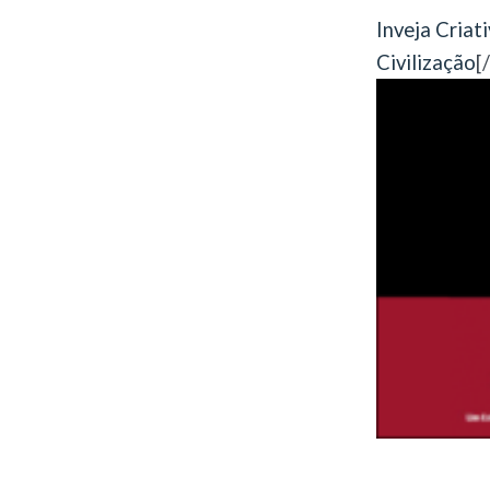
Inveja Criat
Civilização
[