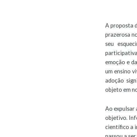
A proposta d
prazerosa no
seu esqueci
participativ
emoção e da 
um ensino vi
adoção sign
objeto em no
Ao expulsar 
objetivo. In
científico a 
passou a ser