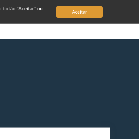
no botão "Aceitar" ou
Aceitar
MBRO
LOJA
APP
BIOGRAFIA