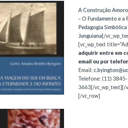
A Construção Amoro
– O Fundamento e a F
Pedagogia Simbólica
Junguiana
[/vc_wp_te
[vc_wp_text title=”Adq
adquirir entre em c
email ou por telefo
Email:
c.byington@uo
Telefone: (11) 3845-
3663[/vc_wp_text][/
[/vc_row]