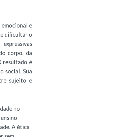
a emocional e
 dificultar o
 expressivas
 do corpo, da
O resultado é
o social. Sua
re sujeito e
rdade no
 ensino
dade. A ética
er sem