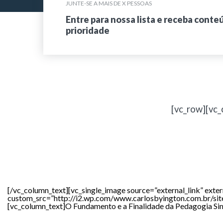
JUNTE-SE A MAIS DE X PESSOAS
Entre para nossa lista e receba conte
prioridade
[vc_row][vc_
[/vc_column_text][vc_single_image source=”external_link” ext
custom_src=”http://i2.wp.com/www.carlosbyington.com.b
[vc_column_text]
O Fundamento e a Finalidade da Pedagogia Sim