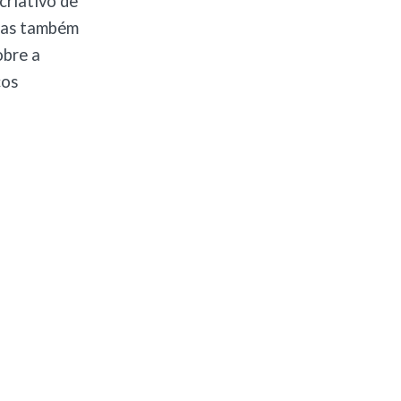
criativo de
 mas também
obre a
cos