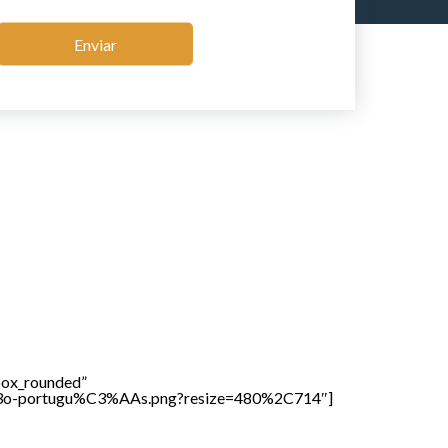
Enviar
_box_rounded”
%A3o-portugu%C3%AAs.png?resize=480%2C714″]